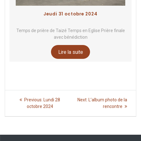
Jeudi 31 octobre 2024
Temps de prière de Taizé Temps en Eglise Prière finale
avec bénédiction
Lire la suite
Navigation
Previous
Next
Previous:
Lundi 28
Next:
L’album photo de la
de
post:
post:
octobre 2024
rencontre
l’article