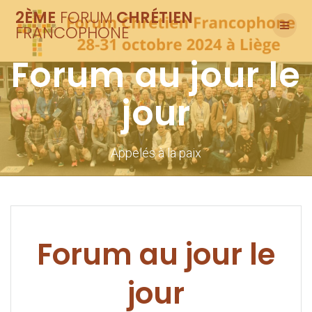
Skip
2ÈME
FORUM
CHRÉTIEN
to
FRANCOPHONE
content
Forum au jour le
jour
Appelés à la paix
Forum au jour le
jour