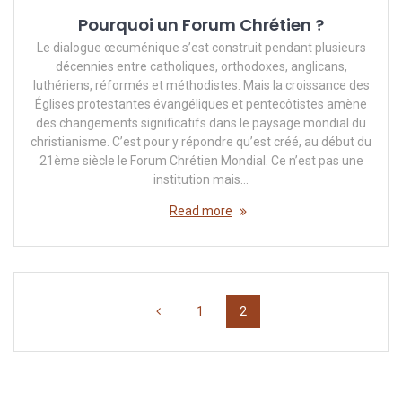
Pourquoi un Forum Chrétien ?
Le dialogue œcuménique s’est construit pendant plusieurs
décennies entre catholiques, orthodoxes, anglicans,
luthériens, réformés et méthodistes. Mais la croissance des
Églises protestantes évangéliques et pentecôtistes amène
des changements significatifs dans le paysage mondial du
christianisme. C’est pour y répondre qu’est créé, au début du
21ème siècle le Forum Chrétien Mondial. Ce n’est pas une
institution mais…
Read more
Posts
Page
Page
1
2
navigation