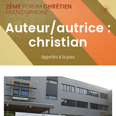
Skip
2ÈME
FORUM
CHRÉTIEN
to
FRANCOPHONE
content
Auteur/autrice :
christian
Appelés à la paix